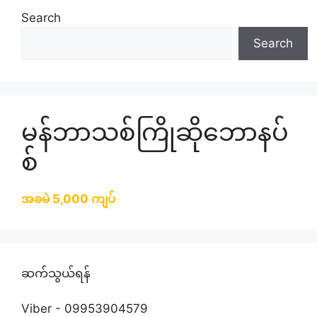
Search
Search
မန်ဘာသစ်ကြိုဆိုဘောနပ်
စ်
အခမဲ 5,000 ကျပ်
ဆက်သွယ်ရန်
Viber - 09953904579