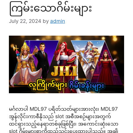
ကြမ်းသောဂိမ်းများ
July 22, 2024
by
admin
မင်္ဂလာပါ MDL97 ပရိတ်သတ်များအားလုံး၊ MDL97
အွန်လိုင်းကာစီနိုသည် slot အစီအစဉ်များအတွက်
ထင်ရှားသည့်နေရာတစ်ခုဖြစ်ပြီး၊ အကောင်းဆုံးသော
slot ဂိမ်းများစွာကိုထည့်သွင်းပေးထားပါသည်။ အချို့