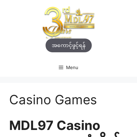
Skip
to
content
အကောင့်ဖွင့်ရန်
Menu
Casino Games
MDL97 Casino