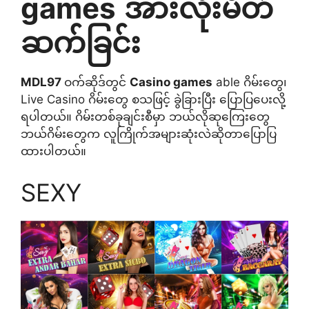
games
အားလုံးမိတ်
ဆက်ခြင်း
MDL97
ဝက်ဆိုဒ်တွင်
Casino games
able ဂိမ်းတွေ၊
Live Casino ဂိမ်းတွေ စသဖြင့် ခွဲခြားပြီး ပြောပြပေးလို့
ရပါတယ်။ ဂိမ်းတစ်ခုချင်းစီမှာ ဘယ်လိုဆုကြေးတွေ
ဘယ်ဂိမ်းတွေက လူကြိုက်အများဆုံးလဲဆိုတာပြောပြ
ထားပါတယ်။
SEXY