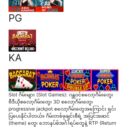
PG
KA
Slot ဂိမ်းများ (Slot Games): ဂန္တဝင်စလော့ဂိမ်းတွေ၊
ဗီဒီယိုစလော့ဂိမ်းတွေ၊ 3D စလော့ဂိမ်းတွေ၊
progressive jackpot စလော့ဂိမ်းတွေအကြောင်း ရှင်း
ပြပေးနိုင်ပါတယ်။ ဂိမ်းတစ်ခုချင်းစီရဲ့ အပြင်အဆင်
(theme) တွေ၊ ဘောနပ်စ်အင်္ဂါရပ်တွေနဲ့ RTP (Return