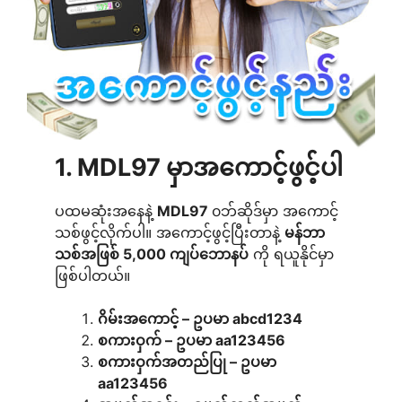
1. MDL97 မှာအကောင့်ဖွင့်ပါ
ပထမဆုံးအနေနဲ့
MDL97
၀ဘ်ဆိုဒ်မှာ အကောင့်
သစ်ဖွင့်လိုက်ပါ။ အကောင့်ဖွင့်ပြီးတာနဲ့
မန်ဘာ
သစ်အဖြစ် 5,000 ကျပ်ဘောနပ်
ကို ရယူနိုင်မှာ
ဖြစ်ပါတယ်။
ဂိမ်းအကောင့် – ဥပမာ abcd1234
စကားဝှက် – ဥပမာ aa123456
စကားဝှက်အတည်ပြု – ဥပမာ
aa123456