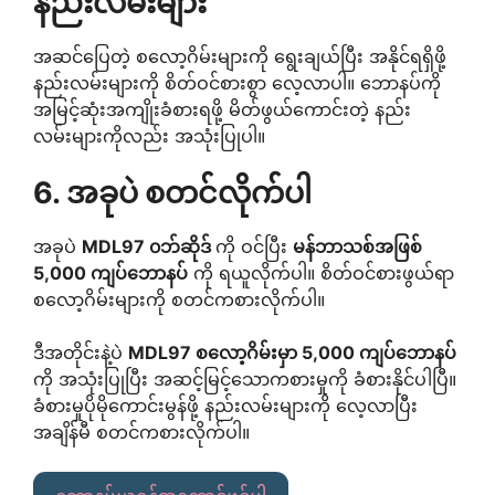
နည်းလမ်းများ
အဆင်ပြေတဲ့ စလော့ဂိမ်းများကို ရွေးချယ်ပြီး အနိုင်ရရှိဖို့
နည်းလမ်းများကို စိတ်ဝင်စားစွာ လေ့လာပါ။ ဘောနပ်ကို
အမြင့်ဆုံးအကျိုးခံစားရဖို့ မိတ်ဖွယ်ကောင်းတဲ့ နည်း
လမ်းများကိုလည်း အသုံးပြုပါ။
6. အခုပဲ စတင်လိုက်ပါ
အခုပဲ
MDL97 ၀ဘ်ဆိုဒ်
ကို ဝင်ပြီး
မန်ဘာသစ်အဖြစ်
5,000 ကျပ်ဘောနပ်
ကို ရယူလိုက်ပါ။ စိတ်ဝင်စားဖွယ်ရာ
စလော့ဂိမ်းများကို စတင်ကစားလိုက်ပါ။
ဒီအတိုင်းနဲ့ပဲ
MDL97 စလော့ဂိမ်းမှာ 5,000 ကျပ်ဘောနပ်
ကို အသုံးပြုပြီး အဆင့်မြင့်သောကစားမှုကို ခံစားနိုင်ပါပြီ။
ခံစားမှုပိုမိုကောင်းမွန်ဖို့ နည်းလမ်းများကို လေ့လာပြီး
အချိန်မီ စတင်ကစားလိုက်ပါ။