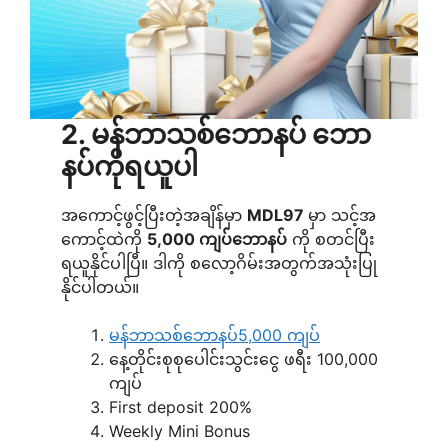
2. မန်ဘာသစ်ဘောနပ် ဘော
နပ်ကိုရယူပါ
အကောင့်ဖွင့်ပြီးတဲ့အချိန်မှာ
MDL97
မှာ သင့်အ
ကောင့်ထဲကို
5,000 ကျပ်ဘောနပ်
ကို စတင်ပြီး
ရယူနိုင်ပါပြီ။ ဒါကို စလော့ဂိမ်းအတွက်အသုံးပြု
နိုင်ပါတယ်။
မန်ဘာသစ်ဘောနပ်5,000 ကျပ်
နေ့တိုင်းစုစုပေါင်းသွင်းငွေ ဖရီး 100,000
ကျပ်
First deposit 200%
Weekly Mini Bonus