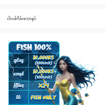
ငါးပစ်ဂိမ်းဘောနပ်