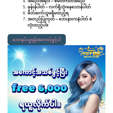
အမည်အရင်း – စမတ်ကတ်အမည်
ဖုန်းနံပါတ် – လက်ရှိသုံးနေသောနံပါတ်
မိတ်ဆက်သူမရှိမထည့်ရ
အတည်ပြုကုတ် – ဘေးနားကနံပါတ် 4
လုံးထည့်ပါ။
ဘောနပ်ယူရန်အကောင့်ဖွင့်ပါ