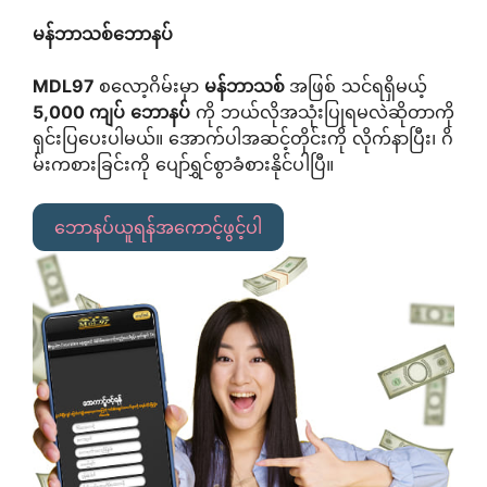
မန်ဘာသစ်ဘောနပ်
MDL97
စလော့ဂိမ်းမှာ
မန်ဘာသစ်
အဖြစ် သင်ရရှိမယ့်
5,000 ကျပ်
ဘောနပ်
ကို ဘယ်လိုအသုံးပြုရမလဲဆိုတာကို
ရှင်းပြပေးပါမယ်။ အောက်ပါအဆင့်တိုင်းကို လိုက်နာပြီး၊ ဂိ
မ်းကစားခြင်းကို ပျော်ရွှင်စွာခံစားနိုင်ပါပြီ။
ဘောနပ်ယူရန်အကောင့်ဖွင့်ပါ