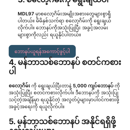
MDL97
မှာစလော့ဂိမ်းအမျိုးအစားတွေများစွာရှိ
ပါတယ်။ မိမိနှစ်သက်ရာ စလော့ဂိမ်းကို ရွေးချယ်
လိုက်ပါ။ ဘောနပ်ကိုအသုံးပြုပြီး အခွင့်အလမ်း
များစွာကိုလည်း ရယူနိုင်ပါတယ်။
ဘောနပ်ယူရန်အကောင့်ဖွင့်ပါ
4. မန်ဘာသစ်ဘောနပ် စတင်ကစား
ပါ
စလော့ဂိမ်း
ကို ရွေးချယ်ပြီးတာနဲ့
5,000 ကျပ်ဘောနပ်
ကို
အသုံးပြုပြီး စတင်ကစားလိုက်ပါ။ ဒီဘောနပ်ကို အသုံးပြု
သင့်တဲ့အချိန်မှာ ရယူနိုင်တဲ့ အလွတ်ပွဲများမှာပါဝင်ကစားဖို့
အခွင့်အရေးကို ရယူလိုက်ပါ။
5. မန်ဘာသစ်ဘောနပ် အနိုင်ရရှိဖို့